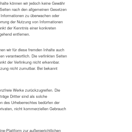
 Inhalte können wir jedoch keine Gewähr
 Seiten nach den allgemeinen Gesetzen
en Informationen zu überwachen oder
errung der Nutzung von Informationen
nkt der Kenntnis einer konkreten
gehend entfernen.
nen wir für diese fremden Inhalte auch
en verantwortlich. Die verlinkten Seiten
nkt der Verlinkung nicht erkennbar.
etzung nicht zumutbar. Bei bekannt
zenzfreie Werke zurückzugreifen. Die
räge Dritter sind als solche
en des Urheberrechtes bedürfen der
privaten, nicht kommerziellen Gebrauch
ne-Plattform zur außergerichtlichen