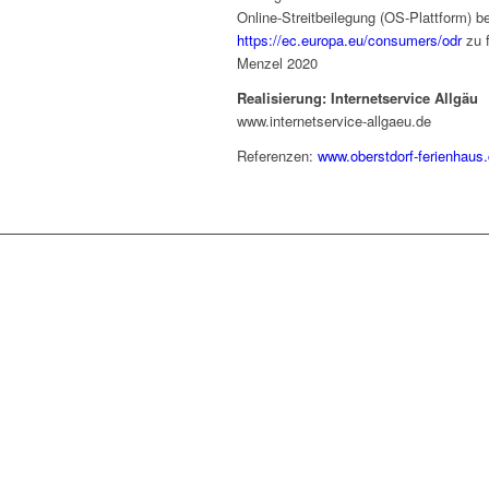
Online-Streitbeilegung (OS-Plattform) b
https://ec.europa.eu/consumers/odr
zu f
Menzel 2020
Realisierung: Internetservice Allgäu
www.internetservice-allgaeu.de
Referenzen:
www.oberstdorf-ferienhaus